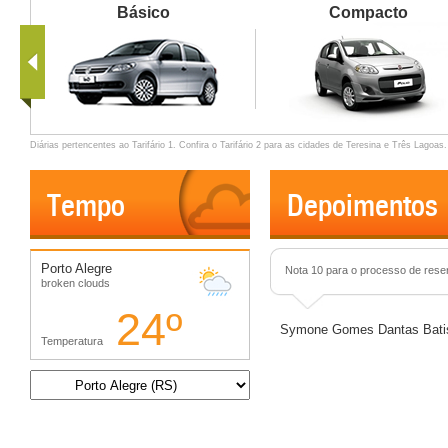
Básico
Compacto
Diárias pertencentes ao Tarifário 1. Confira o
Tarifário 2
para as cidades de Teresina e Três Lagoas.
Tempo
Depoimentos
Porto Alegre
Nota 10 para o processo de rese
broken clouds
24
º
Symone Gomes Dantas Bati
Temperatura