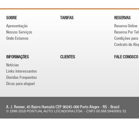
SOBRE
TARIFAS
RESERVAS
Apresentação
Reserva Online
Nossos Serviços
Reserva Por Te
Onde Estamos
Condições para 
Contrato de Alu
INFORMAÇÕES
CLIENTES
FALE CONOSCO
Notícias
Links Interessantes
Dúvidas Frequentes
Dicas para aluguel
A. J. Renner, 45 Bairro Humaitá CEP 90245-000 Porto Alegre - RS - Brasil
© 1998-2018 PONTUAL AUTO LOCADORA LTDA. - CNPJ 00.568.594/0001-31