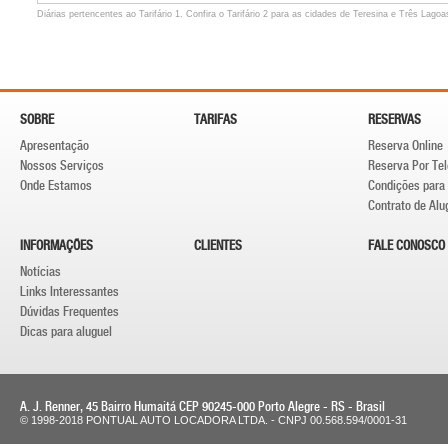
Diárias pertencentes ao Tarifário 1. Confira o
Tarifário 2
para as cidades de Teresina e Três Lagoa
SOBRE
TARIFAS
RESERVAS
Apresentação
Reserva Online
Nossos Serviços
Reserva Por Te
Onde Estamos
Condições para 
Contrato de Alu
INFORMAÇÕES
CLIENTES
FALE CONOSCO
Notícias
Links Interessantes
Dúvidas Frequentes
Dicas para aluguel
A. J. Renner, 45 Bairro Humaitá CEP 90245-000 Porto Alegre - RS - Brasil
© 1998-2018 PONTUAL AUTO LOCADORA LTDA. - CNPJ 00.568.594/0001-31